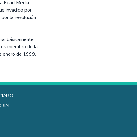
la Edad Media
fue invadido por
por la revolución
era, básicamente
s es miembro de la
de enero de 1999.
ciario
orial