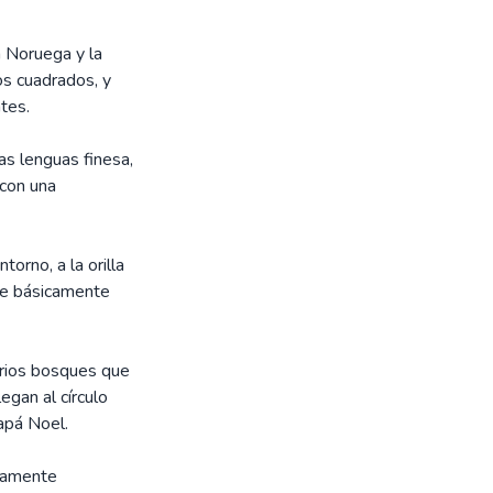
n Noruega y la
os cuadrados, y
tes.
las lenguas finesa,
 con una
orno, a la orilla
aíre básicamente
frios bosques que
gan al círculo
Papá Noel.
ivamente