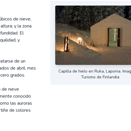
úbicos de nieve,
ltura; y la zona
fundidad. El
uilidad, y
tratarse de un
ados de abril, mes
Capilla de hielo en Ruka, Laponia. Ima
 cero grados.
Turismo de Finlandia
o de nieve
lmente conocido
como las auroras
 tiñe de colores