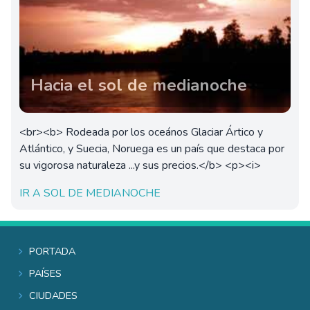
Hacia el sol de medianoche
<br><b> Rodeada por los oceános Glaciar Ártico y
Atlántico, y Suecia, Noruega es un país que destaca por
su vigorosa naturaleza ...y sus precios.</b> <p><i>
IR A SOL DE MEDIANOCHE
Portada
Países
Ciudades