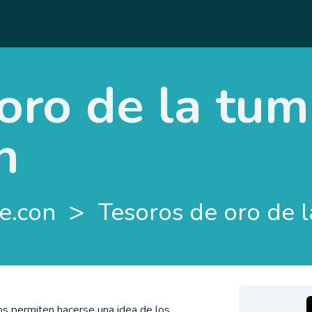
oro de la tu
n
>
te.con
Tesoros de oro de
s permiten hacerse una idea de los