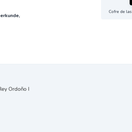
Cofre de la
kerkunde,
Rey Ordoño I