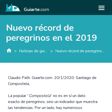
Guiarte
.com
Nuevo récord de
peregrinos en el 2019
>
>
Noticias de guiarte.con
Nuevo récord de peregrinos en el 2019
Claudio Path. Guiarte.com. 20/1/2020. Santiago de
Compostela,
La popular “
Compostela
” no es en sí un dato
exacto de peregrinos, sino un indicador que muestra
las tendencias. Por un lado, hay numerosos