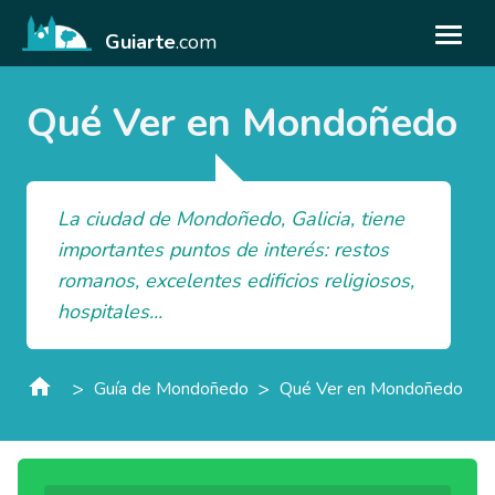
Guiarte
.com
Qué Ver en Mondoñedo
La ciudad de Mondoñedo, Galicia, tiene
importantes puntos de interés: restos
romanos, excelentes edificios religiosos,
hospitales...
>
>
Guía de Mondoñedo
Qué Ver en Mondoñedo