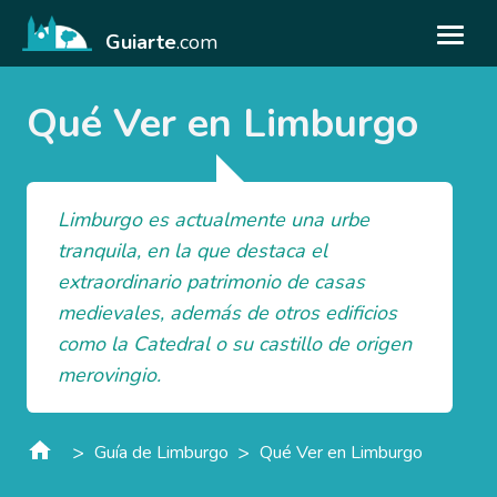
Guiarte
.com
Qué Ver en Limburgo
Limburgo es actualmente una urbe
tranquila, en la que destaca el
extraordinario patrimonio de casas
medievales, además de otros edificios
como la Catedral o su castillo de origen
merovingio.
>
>
Guía de Limburgo
Qué Ver en Limburgo