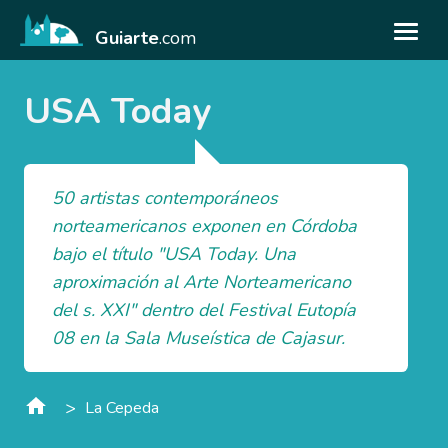
Guiarte
.com
USA Today
50 artistas contemporáneos
norteamericanos exponen en Córdoba
bajo el título "USA Today. Una
aproximación al Arte Norteamericano
del s. XXI" dentro del Festival Eutopía
08 en la Sala Museística de Cajasur.
>
La Cepeda