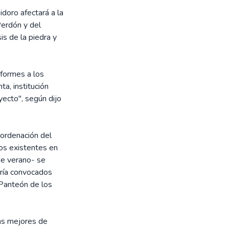
doro afectará a la
Perdón y del
is de la piedra y
nformes a los
ta, institución
yecto", según dijo
.
eordenación del
os existentes en
de verano- se
oría convocados
 Panteón de los
las mejores de