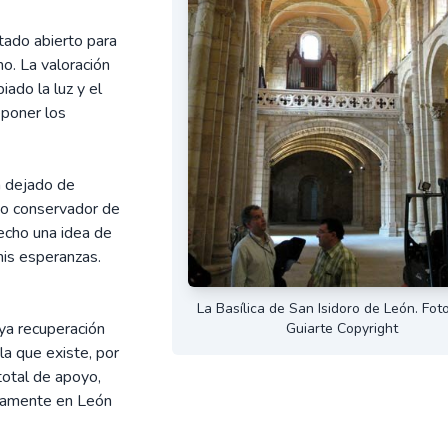
tado abierto para
o. La valoración
ado la luz y el
eponer los
n dejado de
to conservador de
hecho una idea de
mis esperanzas.
La Basílica de San Isidoro de León. Fot
ya recuperación
Guiarte Copyright
la que existe, por
total de apoyo,
icamente en León