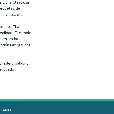
de Doña Urraca, la
 arquetas de
dievales, etc.
idente. "La
ealidad. El cambio
 Herrera ha
ción integral del
complejo palatino
 renovado
ciario