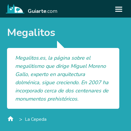
Guiarte
.com
Megalitos
Megalitos.es, la página sobre el
megalitismo que dirige Miguel Moreno
Gallo, experto en arquitectura
dolménica, sigue creciendo. En 2007 ha
incorporado cerca de dos centenares de
monumentos prehistóricos.
>
La Cepeda