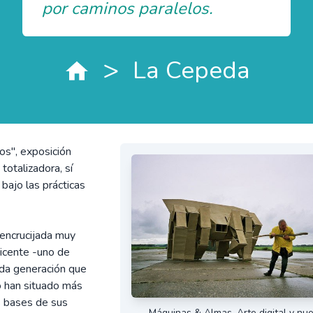
por caminos paralelos.
>
La Cepeda
os", exposición
totalizadora, sí
 bajo las prácticas
encrucijada muy
Vicente -uno de
nda generación que
lo han situado más
s bases de sus
Máquinas & Almas. Arte digital y nu