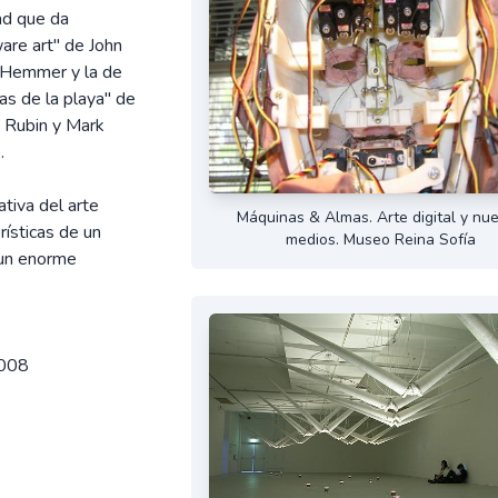
ad que da
ware art" de John
o-Hemmer y la de
ias de la playa" de
n Rubin y Mark
.
tiva del arte
Máquinas & Almas. Arte digital y nu
rísticas de un
medios. Museo Reina Sofía
 un enorme
2008