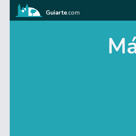
Guiarte
.com
Má