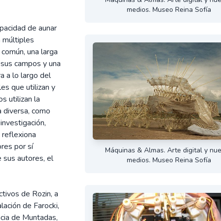
medios. Museo Reina Sofía
apacidad de aunar
n múltiples
n común, una larga
 sus campos y una
a a lo largo del
es que utilizan y
 utilizan la
a diversa, como
nvestigación,
 reflexiona
res por sí
Máquinas & Almas. Arte digital y nu
e sus autores, el
medios. Museo Reina Sofía
ctivos de Rozin, a
lación de Farocki,
uncia de Muntadas,