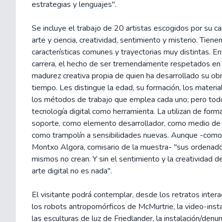
estrategias y lenguajes".
Se incluye el trabajo de 20 artistas escogidos por su c
arte y ciencia, creatividad, sentimiento y misterio. Tiene
características comunes y trayectorias muy distintas. E
carrera, el hecho de ser tremendamente respetados en
madurez creativa propia de quien ha desarrollado su obr
tiempo. Les distingue la edad, su formación, los material
los métodos de trabajo que emplea cada uno; pero todos
tecnología digital como herramienta. La utilizan de form
soporte, como elemento desarrollador, como medio de i
como trampolín a sensibilidades nuevas. Aunque -como
Montxo Algora, comisario de la muestra- "sus ordenado
mismos no crean. Y sin el sentimiento y la creatividad d
arte digital no es nada".
El visitante podrá contemplar, desde los retratos intera
los robots antropomórficos de McMurtrie, la video-insta
las esculturas de luz de Friedlander, la instalación/den