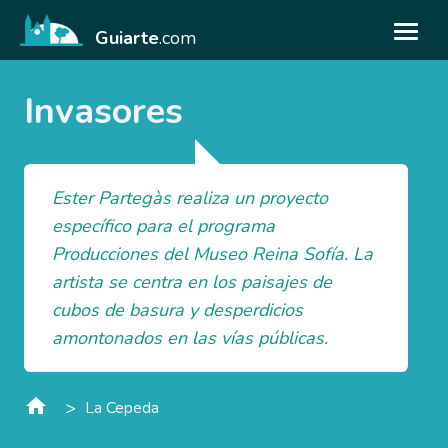
Guiarte
.com
Invasores
Ester Partegàs realiza un proyecto
específico para el programa
Producciones del Museo Reina Sofía. La
artista se centra en los paisajes de
cubos de basura y desperdicios
amontonados en las vías públicas.
>
La Cepeda