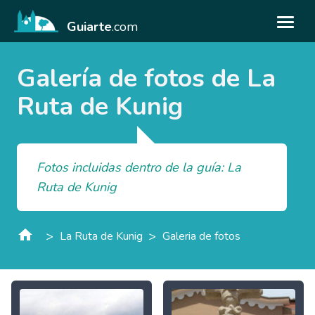
Guiarte
.com
Galería de fotos de La
Ruta de Kunig
Fotos incluidas dentro de la guía: La
Ruta de Kunig
>
>
La Ruta de Kunig
Galeria de fotos