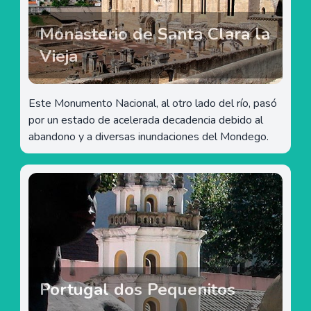
Monasterio de Santa Clara la
Vieja
Este Monumento Nacional, al otro lado del río, pasó
por un estado de acelerada decadencia debido al
abandono y a diversas inundaciones del Mondego.
Portugal dos Pequenitos