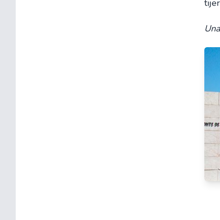
tij
Una