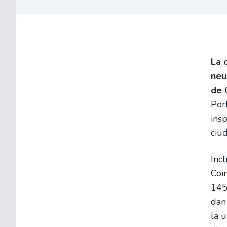
La 
neu
de 
Por
insp
ciu
Inc
Coi
145
dan
la 