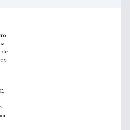
tro
na
d de
ido
O,
e
por