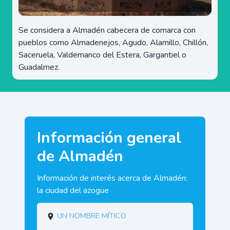
Se considera a Almadén cabecera de comarca con
pueblos como Almadenejos, Agudo, Alamillo, Chillón,
Saceruela, Valdemanco del Estera, Gargantiel o
Guadalmez.
Información general
de Almadén
Información de interés acerca de Almadén:
la ciudad del azogue
Un nombre mítico