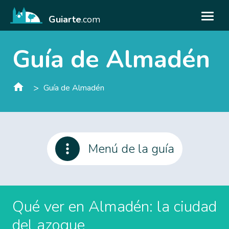
Guiarte
.com
Guía de Almadén
>
Guía de Almadén
Menú de la guía
Qué ver en Almadén: la ciudad
del azogue