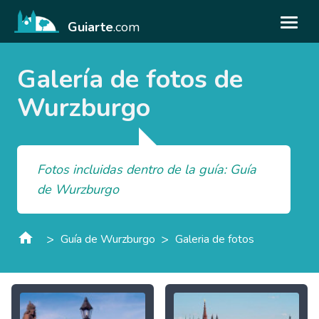
Guiarte
.com
Galería de fotos de
Wurzburgo
Fotos incluidas dentro de la guía: Guía
de Wurzburgo
>
>
Guía de Wurzburgo
Galeria de fotos