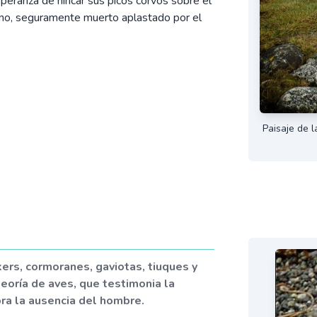
speranza de hincar sus picos corvos sobre el
no, seguramente muerto aplastado por el
Paisaje de l
kers, cormoranes, gaviotas, tiuques y
teoría de aves, que testimonia la
bra la ausencia del hombre.