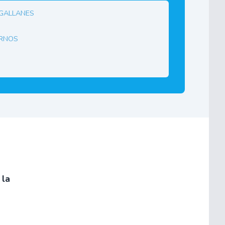
agallanes
ornos
 la