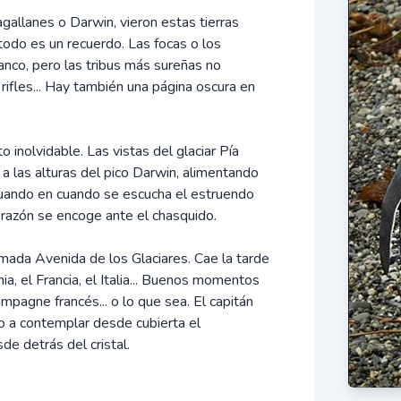
gallanes o Darwin, vieron estas tierras
 todo es un recuerdo. Las focas o los
anco, pero las tribus más sureñas no
 rifles... Hay también una página oscura en
inolvidable. Las vistas del glaciar Pía
 a las alturas del pico Darwin, alimentando
cuando en cuando se escucha el estruendo
corazón se encoge ante el chasquido.
lamada Avenida de los Glaciares. Cae la tarde
a, el Francia, el Italia... Buenos momentos
mpagne francés... o lo que sea. El capitán
ro a contemplar desde cubierta el
sde detrás del cristal.