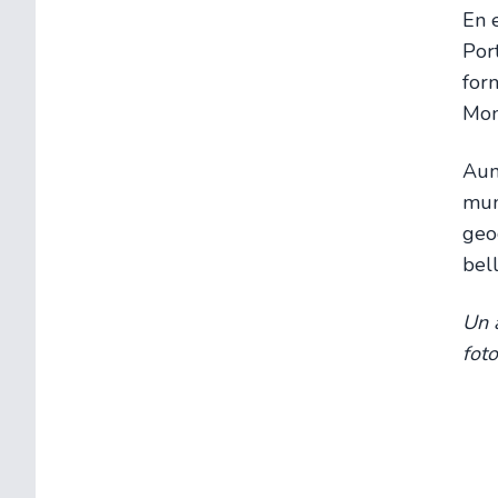
En e
Port
for
Mon
Aun
muni
geo
bel
Un a
fot