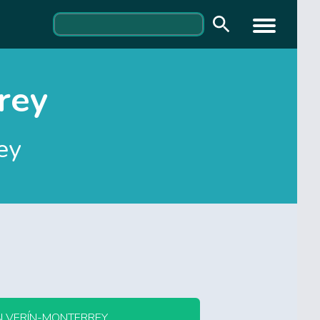
rey
ey
N VERÍN-MONTERREY