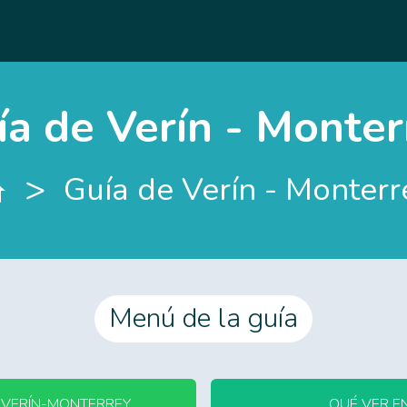
ía de Verín - Monter
>
Guía de Verín - Monterr
Menú de la guía
 VERÍN-MONTERREY
QUÉ VER E