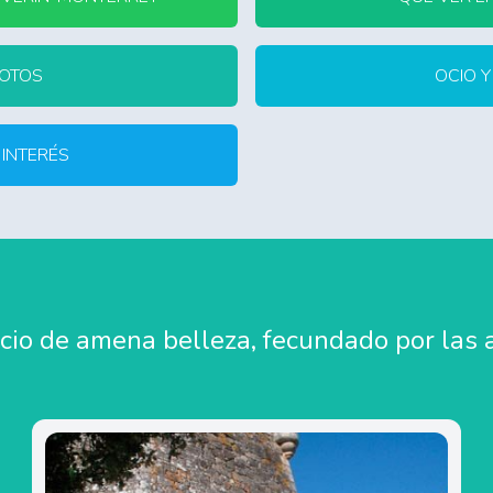
FOTOS
OCIO 
 INTERÉS
cio de amena belleza, fecundado por las a