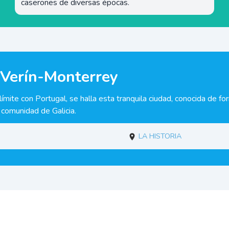
caserones de diversas épocas.
 Verín-Monterrey
 límite con Portugal, se halla esta tranquila ciudad, conocida de f
a comunidad de Galicia.
La historia