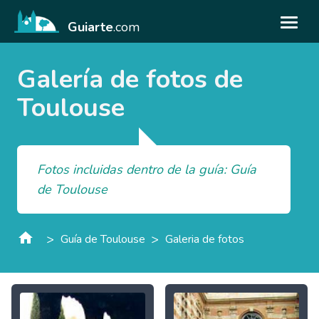
Guiarte
.com
Galería de fotos de
Toulouse
Fotos incluidas dentro de la guía: Guía
de Toulouse
>
>
Guía de Toulouse
Galeria de fotos