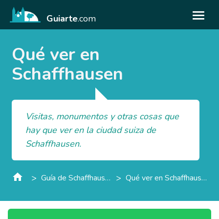
Guiarte
.com
Qué ver en
Schaffhausen
Visitas, monumentos y otras cosas que
hay que ver en la ciudad suiza de
Schaffhausen.
>
>
Guía de Schaffhausen
Qué ver en Schaffhausen