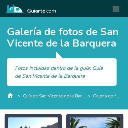
Guiarte
.com
Galería de fotos de San
Vicente de la Barquera
Fotos incluidas dentro de la guía: Guía
de San Vicente de la Barquera
>
>
Guía de San Vicente de la Barquera
Galeria de fotos