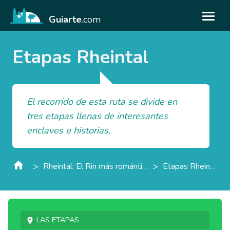
Guiarte
.com
Etapas Rheintal
El recorrido de esta ruta se divide en
tres etapas llenas de interesantes
enclaves e historias.
>
>
Rheintal: El Rin más romántico
Etapas Rheintal
Las etapas