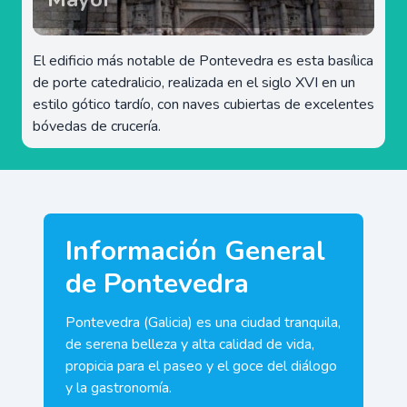
El edificio más notable de Pontevedra es esta basílica
de porte catedralicio, realizada en el siglo XVI en un
estilo gótico tardío, con naves cubiertas de excelentes
bóvedas de crucería.
Información General
de Pontevedra
Pontevedra (Galicia) es una ciudad tranquila,
de serena belleza y alta calidad de vida,
propicia para el paseo y el goce del diálogo
y la gastronomía.