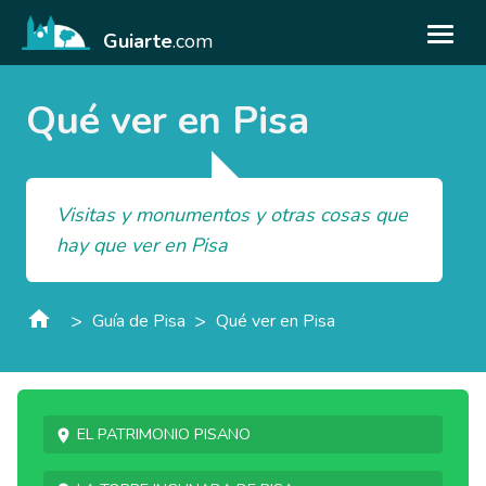
Guiarte
.com
Qué ver en Pisa
Visitas y monumentos y otras cosas que
hay que ver en Pisa
>
>
Guía de Pisa
Qué ver en Pisa
El patrimonio pisano