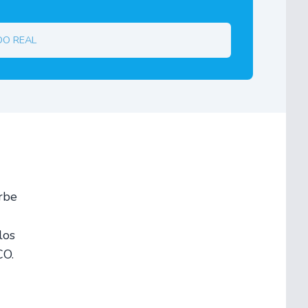
do real
rbe
los
CO.