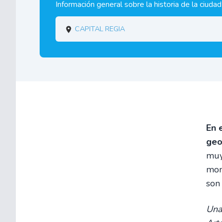
Información general sobre la historia de la ciuda
Capital regia
En 
geo
muy
mon
son
Una