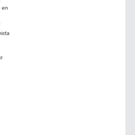
s en
r
ista
s