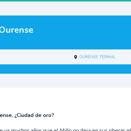
 Ourense
Ourense termal
ense, ¿Ciudad de oro?
e ya muchos años que el Miño no deja en sus riberas e