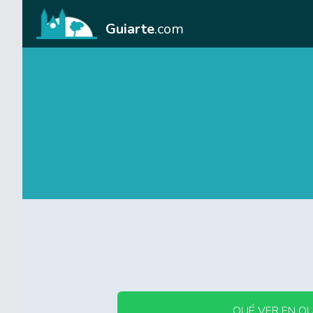
Guiarte
.com
QUÉ VER EN O