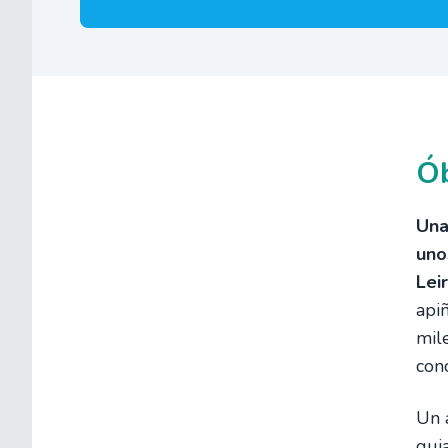
Ób
Una
uno
Leir
api
mil
cono
Un 
gui