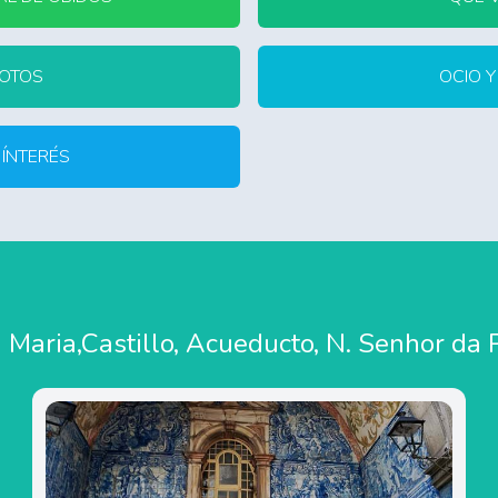
FOTOS
OCIO 
 ÍNTERÉS
 Maria,Castillo, Acueducto, N. Senhor da 