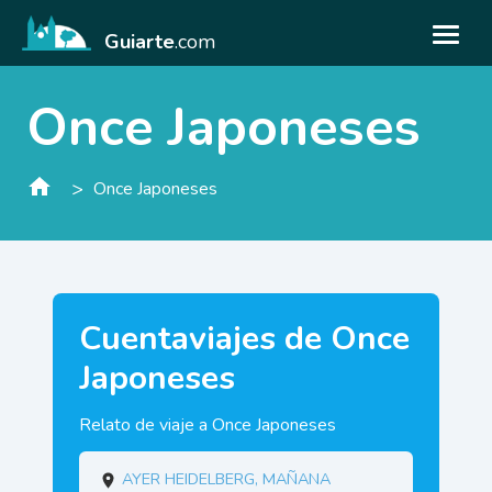
Guiarte
.com
Once Japoneses
>
Once Japoneses
Cuentaviajes de Once
Japoneses
Relato de viaje a Once Japoneses
Ayer Heidelberg, mañana