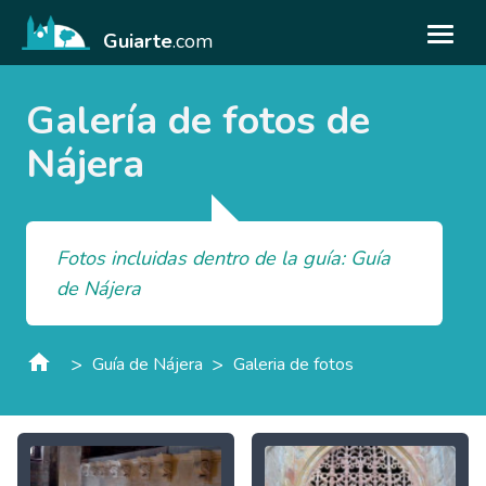
Guiarte
.com
Galería de fotos de
Nájera
Fotos incluidas dentro de la guía: Guía
de Nájera
>
>
Guía de Nájera
Galeria de fotos