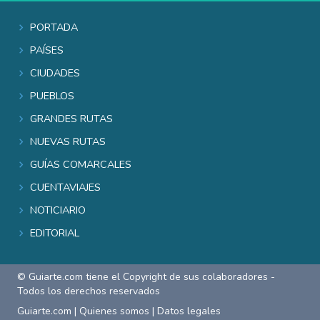
Portada
Países
Ciudades
Pueblos
Grandes rutas
Nuevas rutas
Guías comarcales
Cuentaviajes
Noticiario
Editorial
© Guiarte.com tiene el Copyright de sus colaboradores -
Todos los derechos reservados
Guiarte.com
|
Quienes somos
|
Datos legales