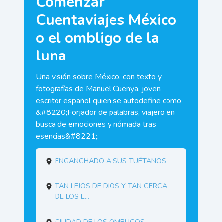
Comenzar
Cuentaviajes México
o el ombligo de la
luna
Una visión sobre México, con texto y
fotografías de Manuel Cuenya, joven
escritor español quien se autodefine como
&#8220;Forjador de palabras, viajero en
busca de emociones y nómada tras
esencias&#8221;.
Enganchado a sus tuétanos
Tan lejos de Dios y tan cerca
de los E...
Ciudad de los ombligos