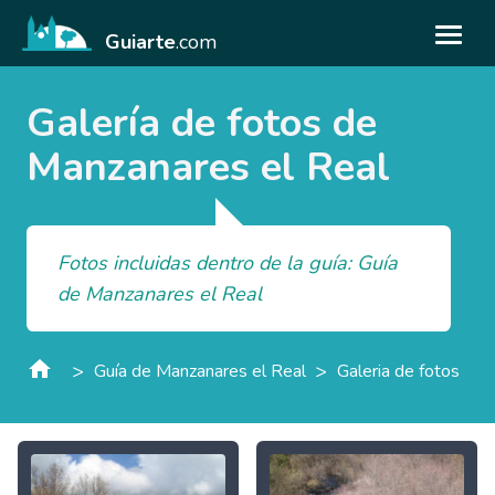
Guiarte
.com
Galería de fotos de
Manzanares el Real
Fotos incluidas dentro de la guía: Guía
de Manzanares el Real
>
>
Guía de Manzanares el Real
Galeria de fotos