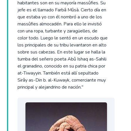
habitantes son en su mayoría massûfies. Su
jefe es el llamado Farbâ Mûsà. Cierto día en
que estaba yo con él nombró a uno de los
massûfies almocadén. Para ello le invistió
con una ropa, turbante y zaragüelles, de
color todo. Luego le sentó en un escudo que
los principales de su tribu levantaron en alto
sobre sus cabezas. En este lugar se halla la
tumba del señero poeta Abû Ishaq as-Sahili
el granadino, conocido en su patria chica por
at-Tiwayyin. También está allí sepultado
Sirây as-Din b. al-Kuwayk, comerciante muy
principal y alejandrino de nación."