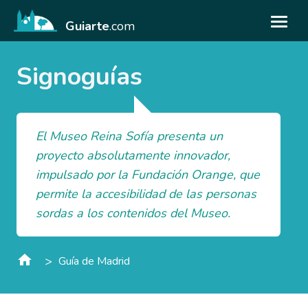
Guiarte
.com
Signoguías
El Museo Reina Sofía presenta un
proyecto absolutamente innovador,
impulsado por la Fundación Orange, que
permite la accesibilidad de las personas
sordas a los contenidos del Museo.
>
Guía de Madrid