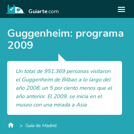
Guiarte
.com
Guggenheim: programa
2009
Un total de 951.369 personas visitaron
el Guggenheim de Bilbao a lo largo del
año 2008, un 5 por ciento menos que el
año anterior. El 2009, se inicia en el
museo con una mirada a Asia
>
Guía de Madrid