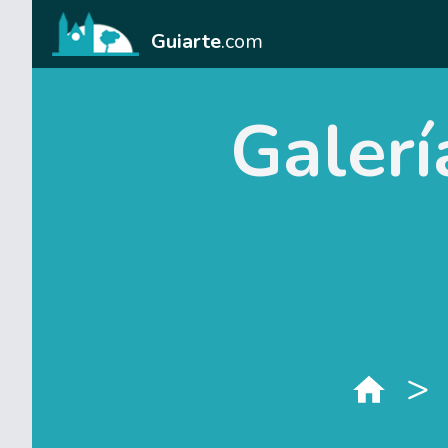
Guiarte
.com
Galerí
>