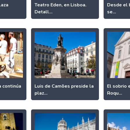
laza
Teatro Eden, en Lisboa.
Desde el 
Detall...
se...
 continúa
Luis de Camões preside la
El sobrio 
plaz...
Roqu...