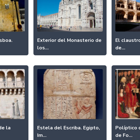
isboa.
Exterior del Monasterio de
El claustr
los...
de...
de la
Estela del Escriba. Egipto,
Políptico
Im...
de Fo...