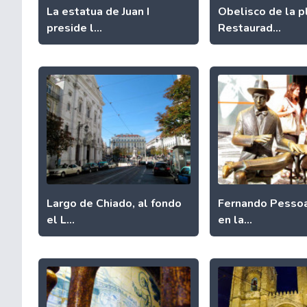
La estatua de Juan I
Obelisco de la p
preside l...
Restaurad...
Largo de Chiado, al fondo
Fernando Pessoa
el L...
en la...