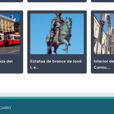
aza del
Estatua de bronce de José
Interior d
I, e...
Carmo,...
ciario