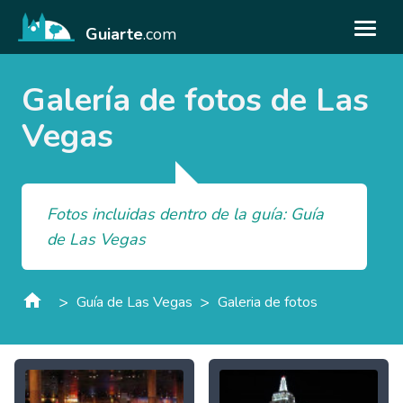
Guiarte
.com
Galería de fotos de Las
Vegas
Fotos incluidas dentro de la guía: Guía
de Las Vegas
>
>
Guía de Las Vegas
Galeria de fotos