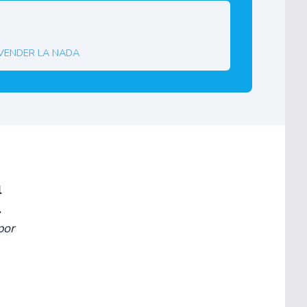
 vender la nada
l
.
por