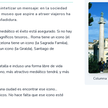
sintetizar un mensaje: en la sociedad
el museo que aspire a atraer viajeros ha
añadidura.
 mediático el éxito está asegurado. Si no hay
níficos tesoros... Roma tiene un icono (el
celona tiene un icono (la Sagrada Familia),
un icono (la Giralda), Santiago de
atalla e incluso una forma libre de vida
cono, más atractivo mediático tendrá, y más
Columna T
na ciudad es encontrar ese icono...
ticos. No hace falta que ese icono esté