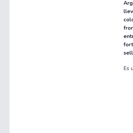
Arg
lle
col
fro
ent
for
sel
Es 