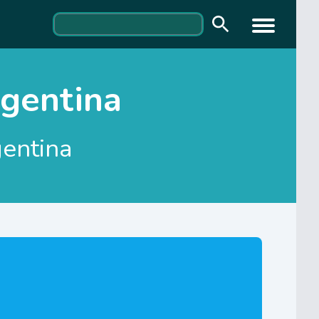
rgentina
gentina