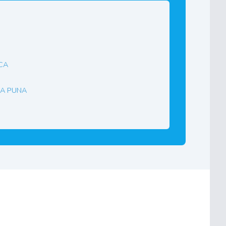
ca
la Puna