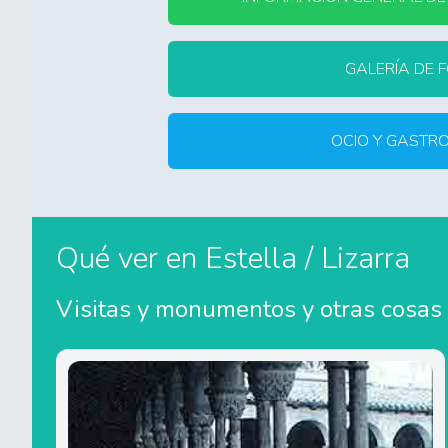
GALERÍA DE 
OCIO Y GASTR
Qué ver en Estella / Lizarra
Visitas y monumentos y otras cosas 