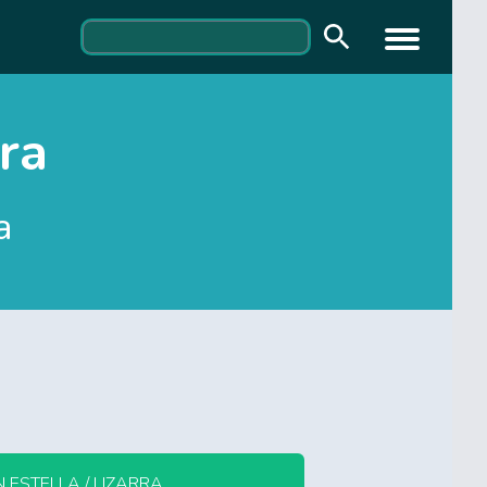
rra
a
 ESTELLA / LIZARRA