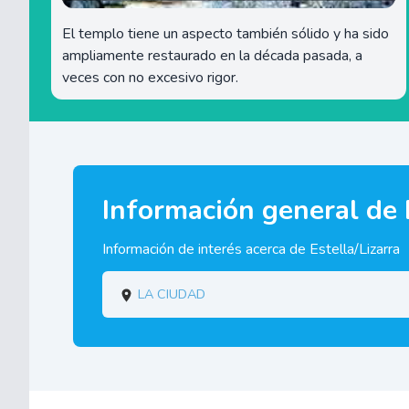
El templo tiene un aspecto también sólido y ha sido
ampliamente restaurado en la década pasada, a
veces con no excesivo rigor.
Información general de E
Información de interés acerca de Estella/Lizarra
La ciudad