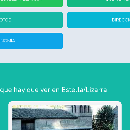
FOTOS
DIRECCI
ONOMÍA
que hay que ver en Estella/Lizarra