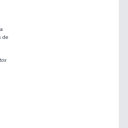
 a
s de
tos