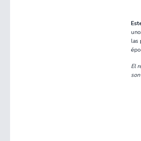
Est
uno
las
épo
El r
son