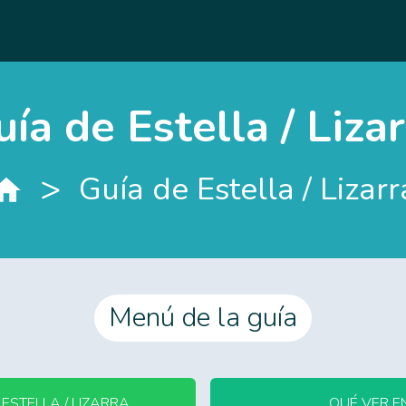
ía de Estella / Liza
>
Guía de Estella / Lizarr
Menú de la guía
ESTELLA / LIZARRA
QUÉ VER EN