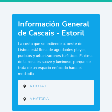
Información General
de Cascais - Estoril
La costa que se extiende al oeste de
Lisboa está llena de agradables playas,
pueblos y urbanizaciones turísticas. El clima
de la zona es suave y luminoso, porque se
trata de un espacio enfocado hacia el
mediodía.
La ciudad
La historia