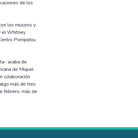
icaciones de los
con los museos y
y el Whitney
 Centro Pompidou
rta- acaba de
fricana de Miquel
en colaboración
 algo más de tres
e febrero, más de