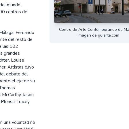
 del mundo.
100 centros de
Centro de Arte Contemporáneo de Má
 Málaga, Fernando
Imagen de guiarte.com
ente del resto de
e las 102
os grandes
hter, Louise
er. Artistas cuyo
del debate del
ente el eje de su
, Thomas
ul McCarthy, Jason
Plensa, Tracey
con una voluntad no