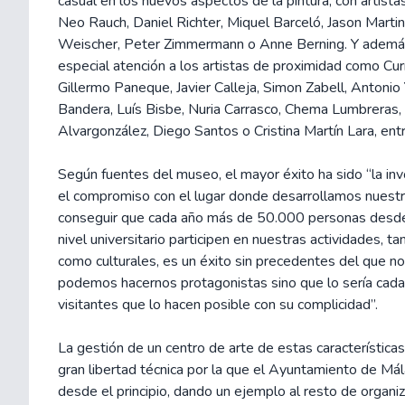
casual en los nuevos aspectos de la pintura, con artist
Neo Rauch, Daniel Richter, Miquel Barceló, Jason Martin
Weischer, Peter Zimmermann o Anne Berning. Y ademá
especial atención a los artistas de proximidad como Cur
Gillermo Paneque, Javier Calleja, Simon Zabell, Antoni
Bandera, Luís Bisbe, Nuria Carrasco, Chema Lumbreras
Alvargonzález, Diego Santos o Cristina Martín Lara, entr
Según fuentes del museo, el mayor éxito ha sido “la invo
el compromiso con el lugar donde desarrollamos nuestr
conseguir que cada año más de 50.000 personas desd
nivel universitario participen en nuestras actividades, 
como culturales, es un éxito sin precedentes del que n
podemos hacernos protagonistas sino que lo sería cada
visitantes que lo hacen posible con su complicidad”.
La gestión de un centro de arte de estas característica
gran libertad técnica por la que el Ayuntamiento de M
desde el principio, dando un ejemplo al resto de organiz