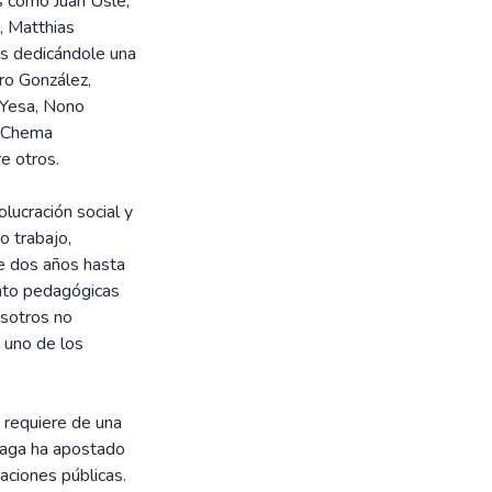
as como Juan Uslé,
, Matthias
s dedicándole una
ro González,
o Yesa, Nono
, Chema
e otros.
lucración social y
o trabajo,
e dos años hasta
tanto pedagógicas
osotros no
 uno de los
s requiere de una
álaga ha apostado
aciones públicas.