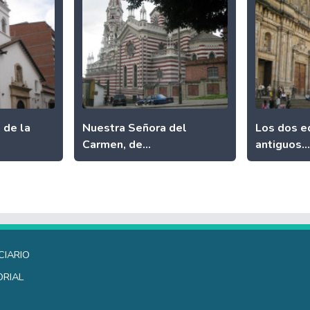
 de la
Nuestra Señora del
Los dos ed
Carmen, de...
antiguos...
ciario
orial