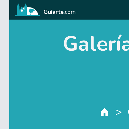
Guiarte
.com
Galerí
>