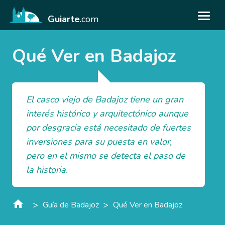
Guiarte
.com
Qué Ver en Badajoz
El casco viejo de Badajoz tiene un gran
interés histórico y arquitectónico aunque
por desgracia está necesitado de fuertes
inversiones para su puesta en valor,
pero en el mismo se detecta el paso de
la historia.
>
>
Guía de Badajoz
Qué Ver en Badajoz