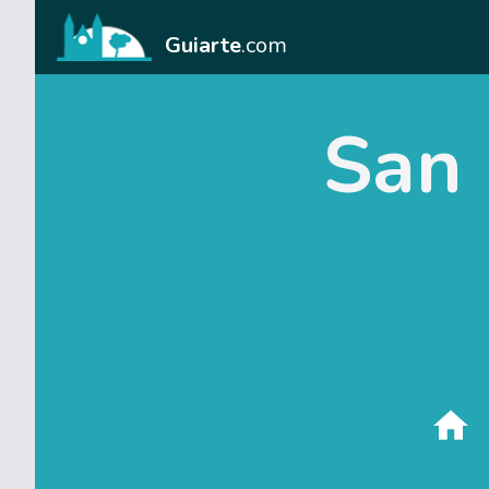
Guiarte
.com
San 