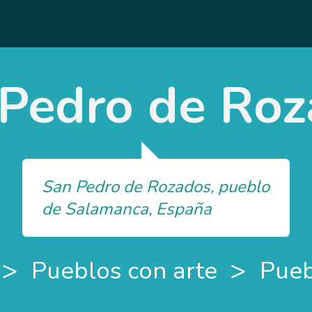
Pedro de Ro
San Pedro de Rozados, pueblo
de Salamanca, España
>
>
Pueblos con arte
Pueb