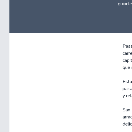
guiarte
Pasa
carr
capi
que 
Esta
pais
y re
San 
arra
deli