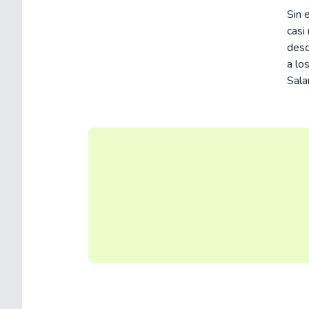
Sin 
casi
desc
a lo
Sala