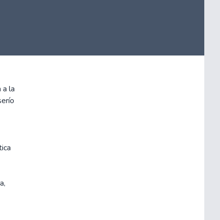
 a la
serío
tica
a,