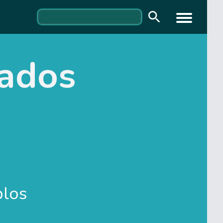
zados
los