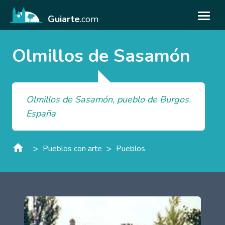
Guiarte
.com
Olmillos de Sasamón
Olmillos de Sasamón, pueblo de Burgos.
España
>
>
Pueblos con arte
Pueblos