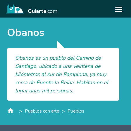
Guiarte
.com
Obanos
Obanos es un pueblo del Camino de
Santiago, ubicado a una veintena de
kilómetros al sur de Pamplona, ya muy
cerca de Puente la Reina. Habitan en el
lugar unas mil personas.
>
>
Pueblos con arte
Pueblos