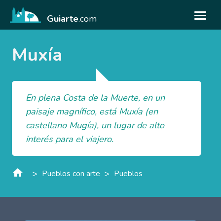
Guiarte
.com
Muxía
En plena Costa de la Muerte, en un
paisaje magnífico, está Muxía (en
castellano Mugía), un lugar de alto
interés para el viajero.
>
>
Pueblos con arte
Pueblos