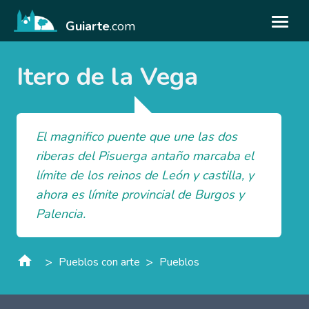
Guiarte
.com
Itero de la Vega
El magnifico puente que une las dos
riberas del Pisuerga antaño marcaba el
límite de los reinos de León y castilla, y
ahora es límite provincial de Burgos y
Palencia.
>
>
Pueblos con arte
Pueblos