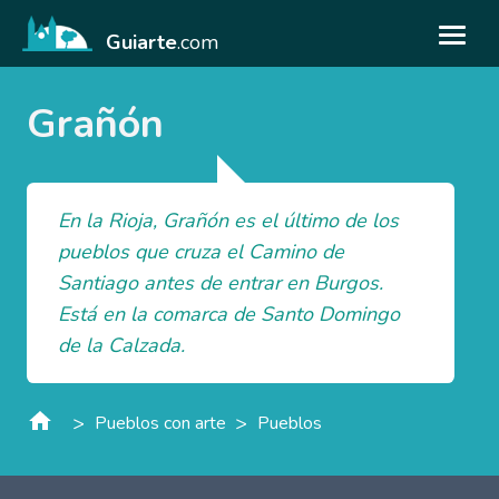
Guiarte
.com
Grañón
En la Rioja, Grañón es el último de los
pueblos que cruza el Camino de
Santiago antes de entrar en Burgos.
Está en la comarca de Santo Domingo
de la Calzada.
>
>
Pueblos con arte
Pueblos