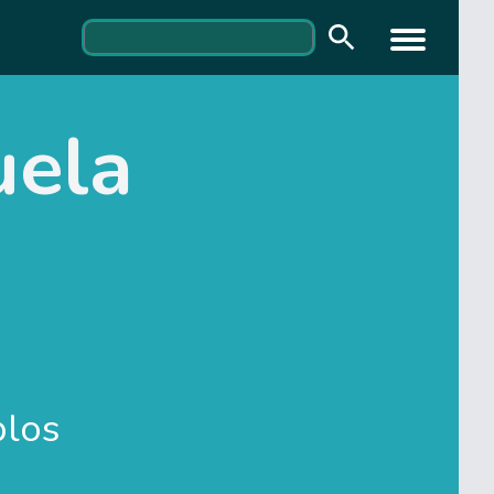
uela
los