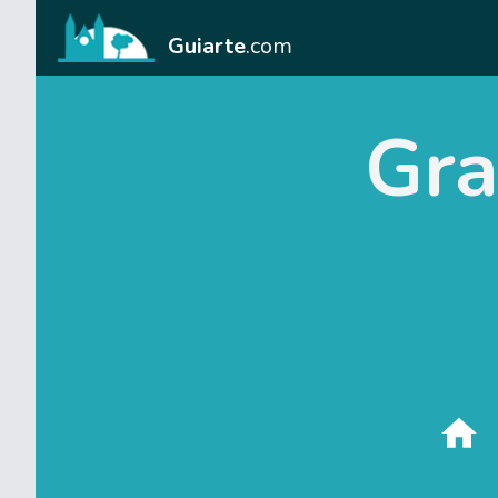
Guiarte
.com
Gra