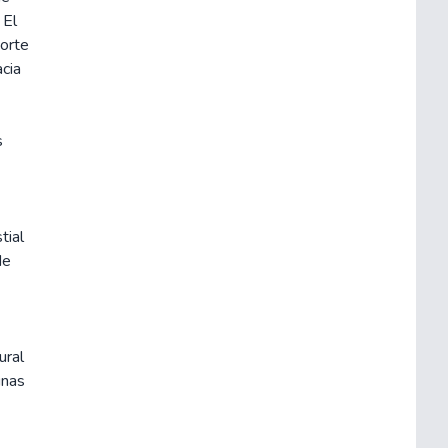
 El
norte
cia
s
tial
de
ural
unas