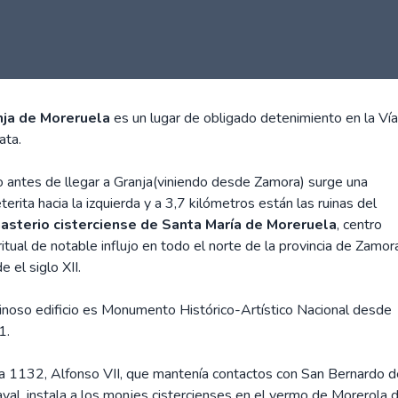
nja de Moreruela
es un lugar de obligado detenimiento en la Ví
ata.
 antes de llegar a Granja(viniendo desde Zamora) surge una
eterita hacia la izquierda y a 3,7 kilómetros están las ruinas del
asterio cisterciense de Santa María de Moreruela
, centro
ritual de notable influjo en todo el norte de la provincia de Zamor
e el siglo XII.
uinoso edificio es Monumento Histórico-Artístico Nacional desde
1.
a 1132, Alfonso VII, que mantenía contactos con San Bernardo d
aval, instala a los monjes cistercienses en el yermo de Morerola 