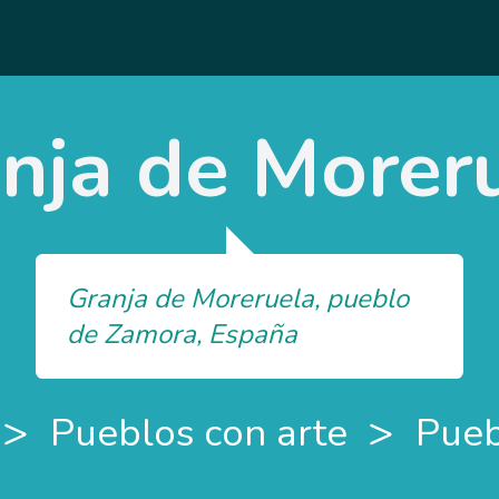
nja de Morer
Granja de Moreruela, pueblo
de Zamora, España
>
>
Pueblos con arte
Pueb