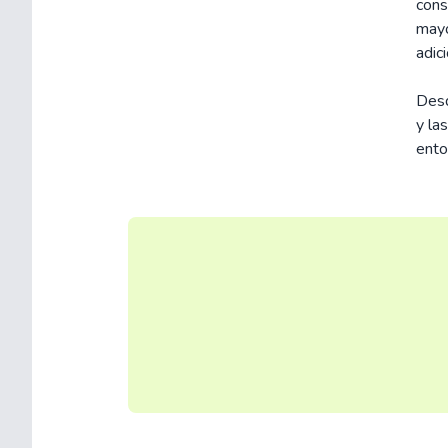
cons
mayo
adic
Desd
y la
ento