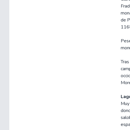
Frad
mona
de P
116
Pese
monu
Tras
camp
occi
More
Lagu
Muy 
dond
salo
espa