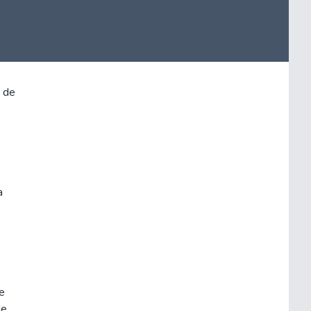
a de
a
e
de