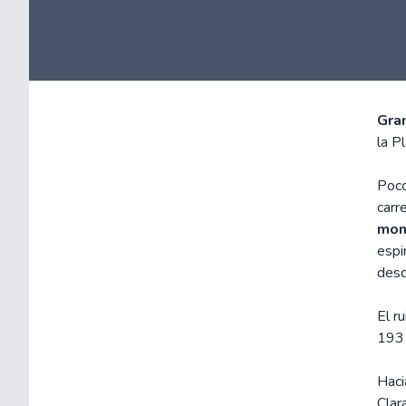
Gra
la Pl
Poco
carr
mon
espi
desd
El r
193
Haci
Clar