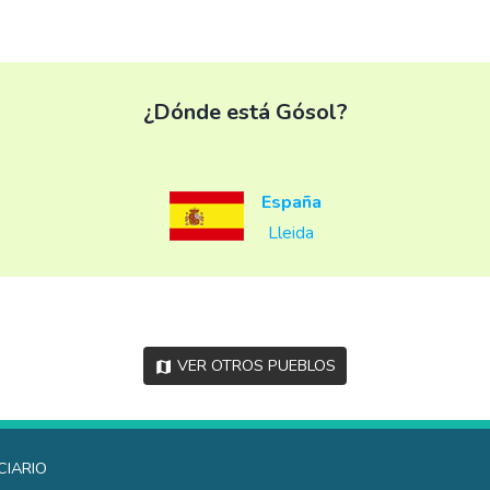
¿Dónde está Gósol?
España
Lleida
Ver otros pueblos
ciario