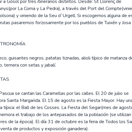
ar a Gósol por tres itinerarios distintos. Desde: St Llorenç de
nys(por La Coma y La Pedra), a través del Port del Compte(vini
olsona) y viniendo de la Seu d´Urgell. Si escogemos alguna de e
 rutas pasaremos forzosamente por los pueblos de Tuixén y Josa
.
STRONOMÍA
co, guisantes negros, patatas tiznadas, alioli típico de matanza d
o, ternera con setas y jabalí.
STAS
Pascua se cantan las Caramellas por las calles. El 20 de julio se
bra Santa Margarida. El 15 de agosto es la Fiesta Mayor. Hay un
a típica: el Ball de les Cosses. La Fiesta del Segar(mes de agost
emora el trabajo de los antepasados de la población (se utilizan
res de la época). El día 31 de octubre es la feria de Todos los S
 venta de productos y exposición ganadera).