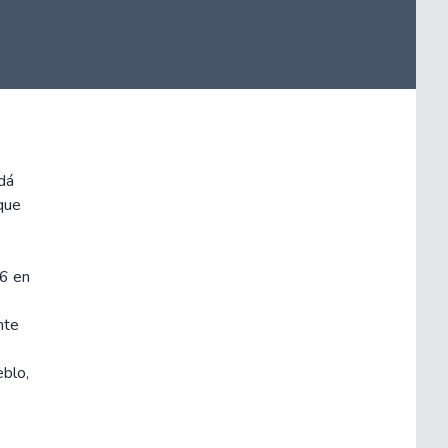
dá
 que
06 en
nte
eblo,