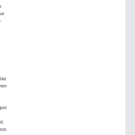
e
se
o
o
llas
únen
 por
el
mos