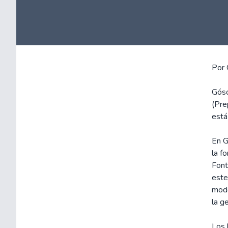
Por 
Góso
(Pre
está
En G
la f
Font
este
mode
la g
Los 