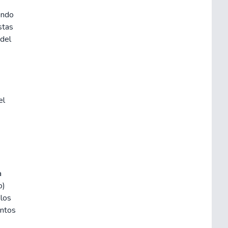
endo
stas
 del
el
a
o)
 los
antos