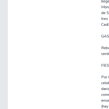
lleg
Moru
de S
tres
Cadí
GA
Rebe
cerd
FIE
Por 
cele
danz
conm
ense
(hay