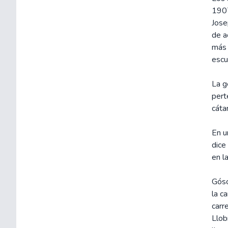
1907
Jose
de a
más 
escu
La g
pert
cáta
En u
dice
en l
Góso
la c
carr
Llob