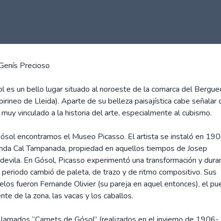
Genís Precioso
l es un bello lugar situado al noroeste de la comarca del Bergue
pirineo de Lleida). Aparte de su belleza paisajística cabe señalar
 muy vinculado a la historia del arte, especialmente al cubismo.
ósol encontramos el Museo Picasso. El artista se instaló en 19
onda Cal Tampanada, propiedad en aquellos tiempos de Josep
devila. En Gósol, Picasso experimentó una transformación y dura
 periodo cambió de paleta, de trazo y de ritmo compositivo. Sus
los fueron Fernande Olivier (su pareja en aquel entonces), el pu
ente de la zona, las vacas y los caballos.
llamados “Carnets de Gósol” (realizados en el invierno de 1906-