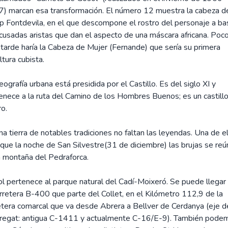
) marcan esa transformación. El número 12 muestra la cabeza d
p Fontdevila, en el que descompone el rostro del personaje a ba
cusadas aristas que dan el aspecto de una máscara africana. Poc
tarde haría la Cabeza de Mujer (Fernande) que sería su primera
ltura cubista.
eografía urbana está presidida por el Castillo. Es del siglo XI y
enece a la ruta del Camino de los Hombres Buenos; es un castill
ro.
na tierra de notables tradiciones no faltan las leyendas. Una de e
 que la noche de San Silvestre(31 de diciembre) las brujas se re
a montaña del Pedraforca.
l pertenece al parque natural del Cadí-Moixeró. Se puede llegar
arretera B-400 que parte del Collet, en el Kilómetro 112,9 de la
etera comarcal que va desde Abrera a Bellver de Cerdanya (eje d
regat: antigua C-1411 y actualmente C-16/E-9). También pode